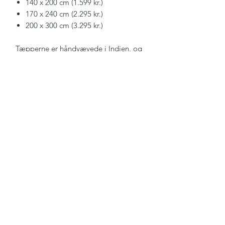
140 x 200 cm (1.599 kr.)
170 x 240 cm (2.295 kr.)
200 x 300 cm (3.295 kr.)
Tæpperne er håndvævede i Indien, og
de er
Care & Fair certificerede
, hvilket
betyder, at de bliver produceret under
ordentlige forhold, samt at væverne
og deres familier blandt andet får
gratis sundhedspleje og tilbydes gratis
uddannelse. Du kan læse mere om
Care & Fair
her
.
2896 8111
kontakt@rismosegaard.dk
Høve Bygade 6, 4550 Asnæs