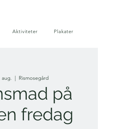
Aktiviteter
Plakater
. aug.
  |  
Rismosegård
nsmad på
en fredag