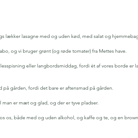
s lækker lasagne med og uden kød, med salat og hjemmebagt 
abo, og vi bruger grønt (og røde tomater) fra Mettes have. 
lesspisning eller langbordsmiddag, fordi ét af vores borde er la
d på gården, fordi det bare er aftensmad på gården. 
til man er mæt og glad, og der er tyve pladser. 
s os, både med og uden alkohol, og kaffe og te, og en brownie e