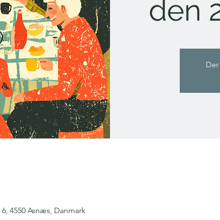
den 2
Der 
6, 4550 Asnæs, Danmark