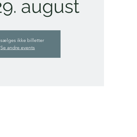
9. august
sælges ikke billetter
Se andre events