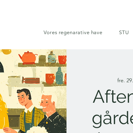
Vores regenarative have
STU
fre. 29
Afte
gård