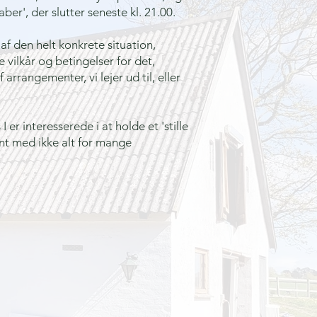
skaber', der slutter seneste kl. 21.00.
af den helt konkrete situation,
ve vilkår og betingelser for det,
f arrangementer, vi lejer ud til, eller
s I er interesserede i at holde et 'stille
nt med ikke alt for mange