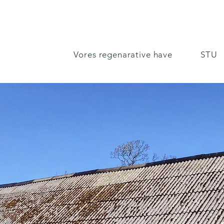
Vores regenarative have
STU