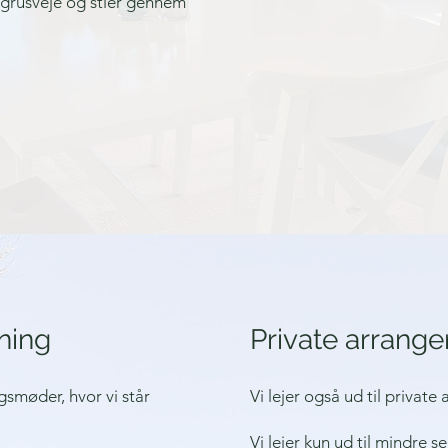
a grusveje og stier gennem
ning
Private arrang
smøder, hvor vi står
Vi lejer også ud til privat
Vi lejer kun ud til mindre s