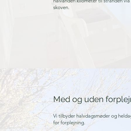
halvanden kilometer til stranden vi
skoven.
Med og uden forplej
Vi tilbyder halvdagsmøder og heldag
for forplejning.