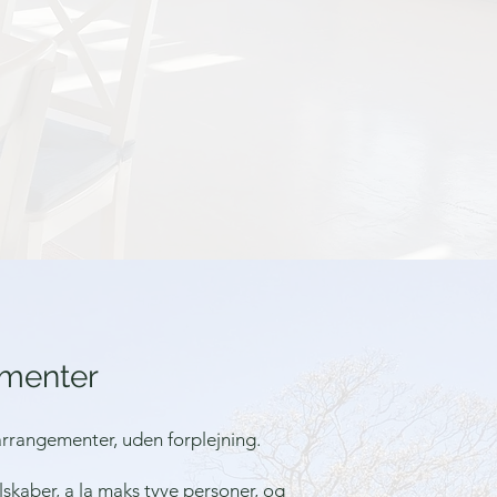
ementer
e arrangementer, uden for
plejning.
elskaber, a la maks tyve personer, og