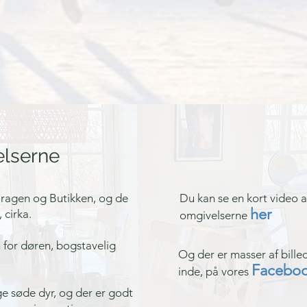
elserne
Garagen og Butikken, og de
Du kan se en kort video af 
her
 cirka.
omgivelserne
 for døren, bogstavelig
Og der er masser af bille
Faceboo
inde, på vores
e søde dyr, og der er godt