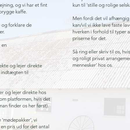
jning, og vi har et fint
kun til 'stille og rolige sel
rygge kaffe. ​
Men fordi det vil afhængig 
 og forklare de
kan/vil vi ikke lave faste la
er.
hverken i forhold til typer a
priserne for det.
l en
Så ring eller skriv til os, hvi
og roligt privat arrangeme
mennesker' hos os.
rekte og lejer direkte
f indtægten til
er og lejer direkte hos
nom platformen, hvis det
man finder os her først).
 'mødepakker', vi
en pris ud for det antal