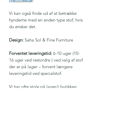
Vi kan også finde ud af at betrække
hynderne med en anden type stof, hvis
du ønsker det.
Design:
Saha Sol & Fine Furniture
Forventet leveringstid:
6-10 uger (10-
16 uger ved restordre ) ved valg af stof
der er på lager – forvent længere
leveringstid ved specialstof.
Vi har ofte stole på lager/i butikken
med hynder, der allerede er betrukket,
som man kan få (næsten) med det
samme. Ring gerne, hvis du vil vide,
hvad vi har lige nu.
OBS: Dette er en bestillingsvare. Når