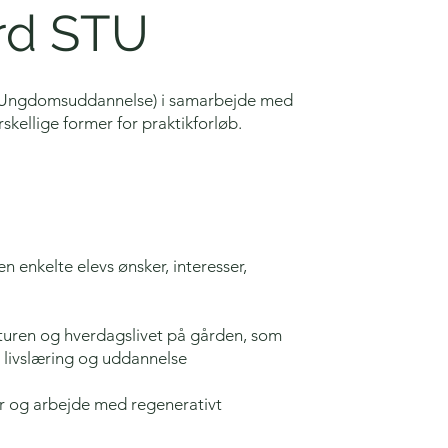
rd STU
agt Ungdomsuddannelse) i samarbejde med
rskellige former for praktikforløb.
n enkelte elevs ønsker, interesser,
turen og hverdagslivet på gården, som
, livslæring og uddannelse
r og arbejde med regenerativt